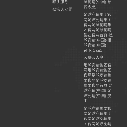
猎头服务
球竞猜(中国) 招
聘系统
残疾人安置
足球竞猜集团官
网足球竞猜集团
官网足球竞猜集
团官网足球竞猜
集团官网首页-足
球竞猜(中国)-足
球竞猜(中国)
eHR SaaS
蓝薪云人事
足球竞猜集团官
网足球竞猜集团
官网足球竞猜集
团官网足球竞猜
集团官网首页-足
球竞猜(中国)-足
球竞猜(中国) 灵
工
足球竞猜集团官
网足球竞猜集团
官网足球竞猜集
团官网足球竞猜