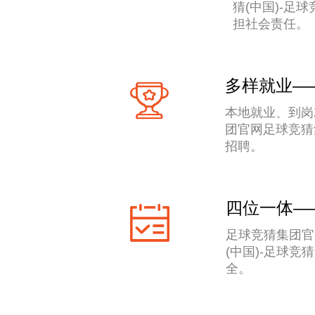
猜(中国)-足
担社会责任。
多样就业—
本地就业、到岗
团官网足球竞猜
招聘。
四位一体—
足球竞猜集团官
(中国)-足球
全。