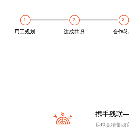
1
2
3
用工规划
达成共识
合作签
携手残联
足球竞猜集团