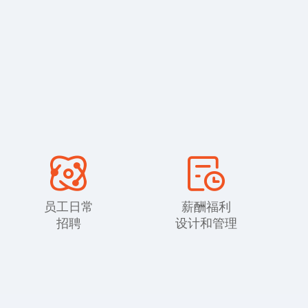
员工日常
薪酬福利
招聘
设计和管理