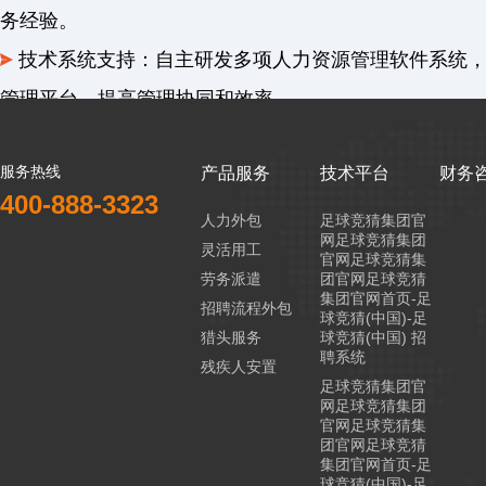
务经验。
技术系统支持：自主研发多项人力资源管理软件系统
管理平台，提高管理协同和效率。
管理体系完善：设置专门机构，多年持续优化项目管
服务热线
产品服务
技术平台
财务
程，多维度管控风险和信息安全。
400-888-3323
人力外包
足球竞猜集团官
网足球竞猜集团
灵活用工
官网足球竞猜集
劳务派遣
团官网足球竞猜
集团官网首页-足
招聘流程外包
球竞猜(中国)-足
猎头服务
球竞猜(中国) 招
聘系统
残疾人安置
足球竞猜集团官
网足球竞猜集团
官网足球竞猜集
团官网足球竞猜
集团官网首页-足
球竞猜(中国)-足