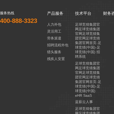
服务热线
产品服务
技术平台
财务
400-888-3323
人力外包
足球竞猜集团官
网足球竞猜集团
灵活用工
官网足球竞猜集
劳务派遣
团官网足球竞猜
集团官网首页-足
招聘流程外包
球竞猜(中国)-足
猎头服务
球竞猜(中国) 招
聘系统
残疾人安置
足球竞猜集团官
网足球竞猜集团
官网足球竞猜集
团官网足球竞猜
集团官网首页-足
球竞猜(中国)-足
球竞猜(中国)
eHR SaaS
蓝薪云人事
足球竞猜集团官
网足球竞猜集团