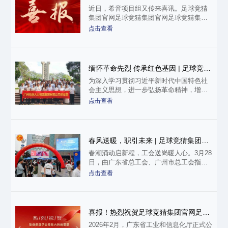
官网足球竞猜集团官网足球竞猜集团官
近日，希音项目组又传来喜讯。足球竞猜
集团官网足球竞猜集团官网足球竞猜集团
网首页-足球竞猜(中国)-足球竞猜(中国)
官网足球竞猜集团官网首页-足球竞猜(中
点击查看
集团揽希音外包项目三大奖项
国)-足球竞猜(中国) 集团凭借出色的项目交
付与专业的驻场服务，从众多服务商中脱
颖而出，荣获“2025年度优秀驻场团队”。
同时，集团派驻希音项目的驻场主管林霞
缅怀革命先烈 传承红色基因 | 足球竞猜
照先生荣获“卓越管理奖”，驻场专员李淑怡
集团官网足球竞猜集团官网足球竞猜集
为深入学习贯彻习近平新时代中国特色社
女士荣获“问询服务之星”，实现团队
会主义思想，进一步弘扬革命精神，增强
团官网足球竞猜集团官网首页-足球竞猜
党员的党性修养与历史责任感，2026年4月
点击查看
(中国)-足球竞猜(中国) 集团党支部积极
15日上午，“缅怀革命先烈 传承红色基
参加主题党
因”主题党日活动在番禺人民英雄纪念碑前
庄严举行。足球竞猜集团官网足球竞猜集
团官网足球竞猜集团官网足球竞猜集团官
春风送暖，职引未来 | 足球竞猜集团官
网首页-足球竞猜(中国)-足球竞猜(中国) 集
网足球竞猜集团官网足球竞猜集团官网
春潮涌动启新程，工会送岗暖人心。3月28
团党支部积极响应号召，组织党员代表
日，由广东省总工会、广州市总工会指
足球竞猜集团官网首页-足球竞猜(中
导，番禺区总工会、番禺区人力资源和社
点击查看
国)-足球竞猜(中国) 集团“Boss直聘”闪
会保障局联合主办的“穗工送岗 职等你
耀番禺工会
来”2026年番禺区工会主席直播招聘活动，
在广州番禺万达广场成功举办。作为扎根
番禺的人力资源服
喜报！热烈祝贺足球竞猜集团官网足球
竞猜集团官网足球竞猜集团官网足球竞
2026年2月，广东省工业和信息化厅正式公