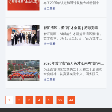
布了2025年认定和通过复核专精特新中小
猜集团官网首页-足球竞猜(中国)-足球
企业名单。足球竞猜集团官网足球竞猜集
点击查看
竞猜(中国) 集团子公司欢六科技荣获“专
团官网足球竞猜集团官网足球竞猜集团官
精特新”企业认定
网首页-足球竞猜(中国)-足球竞猜(中国) 集
团子公司－欢六科技（广州）有限公司，
凭借在人力资源领域的持续深耕和技术创
智汇湾区，爱“聘”才会赢 | 足球竞猜集
新优势，荣获“专精特新中小企业”认
团官网足球竞猜集团官网足球竞猜集团
智汇湾区，AI赋能引才新篇章湾区潮涌，
定！“专精特新”是中小企业高质量发展
英才荟萃。3月15日至16日，“百万英才汇
官网足球竞猜集团官网首页-足球竞猜
南粤”2026年春季大型综合招聘会在广州琶
点击查看
(中国)-足球竞猜(中国) 集团实力亮
洲广交会展馆D区隆重举办。足球竞猜集团
相“百万英才汇南
官网足球竞猜集团官网足球竞猜集团官网
足球竞猜集团官网首页-足球竞猜(中国)-足
球竞猜(中国) 集团作为华南地区人力资源
2026年普宁市“百万英才汇南粤”暨“南粤
服务领军企业，以“AI+人力资源”创新模式
春暖”现场招聘会顺
为全面贯彻落实党的二十大和二十届四次
惊艳亮相，携超百个高薪
全会精神，认真落实党中央、国务院关于
稳就业、稳企业、稳市场、稳预期的决策
点击查看
部署，切实做好2026年春节前后农民工有
序流动、保障企业生产用工等有关工作，
实现更高质量和更充分就业，由普宁市人
力资源和社会保障局主
1
2
3
4
5
>>
44