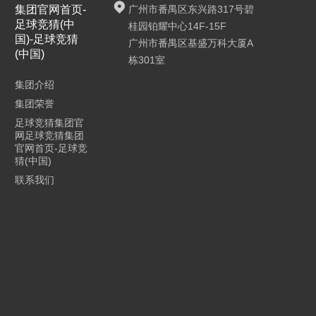
集团官网首页-
广州市番禺区东兴路317号碧
足球竞猜(中
桂园铂耀中心14F-15F
国)-足球竞猜
广州市番禺区基盛万科大厦A
(中国)
栋301室
集团介绍
集团荣誉
足球竞猜集团官
网足球竞猜集团
官网首页-足球竞
猜(中国)
联系我们