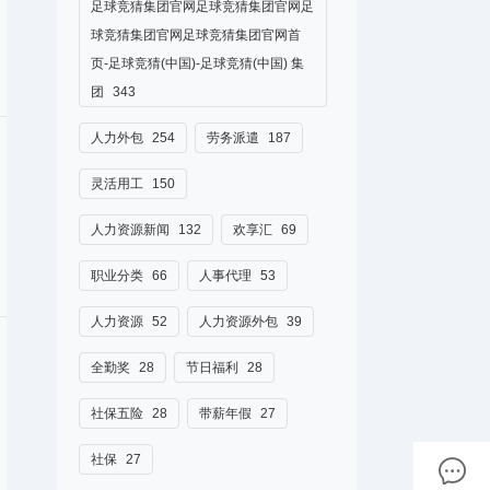
足球竞猜集团官网足球竞猜集团官网足
球竞猜集团官网足球竞猜集团官网首
页-足球竞猜(中国)-足球竞猜(中国) 集
团
343
人力外包
254
劳务派遣
187
灵活用工
150
人力资源新闻
132
欢享汇
69
职业分类
66
人事代理
53
人力资源
52
人力资源外包
39
全勤奖
28
节日福利
28
社保五险
28
带薪年假
27
社保
27