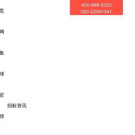
400-888-3323
竞
020-22091341
网
集
球
球竞猜集团官网足
官
球竞猜(中国) 招聘
招标资讯
猜