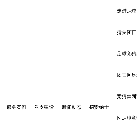
球竞猜(中国)
走进足球
猜集团官
足球竞猜
团官网足
足球竞猜集团官网足
竞猜集团
-足球竞猜(中国)-足
服务案例
党支建设
新闻动态
招贤纳士
网足球竞