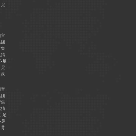
-足
团官
集团
猜集
竞猜
-足
-足
 灵
团官
集团
猜集
竞猜
-足
-足
 背