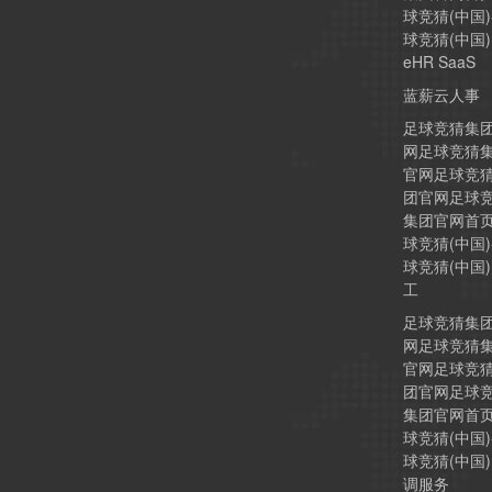
球竞猜(中国)
球竞猜(中国)
eHR SaaS
蓝薪云人事
足球竞猜集
网足球竞猜
官网足球竞
团官网足球
集团官网首页
球竞猜(中国)
球竞猜(中国)
工
足球竞猜集
网足球竞猜
官网足球竞
团官网足球
集团官网首页
球竞猜(中国)
球竞猜(中国)
调服务