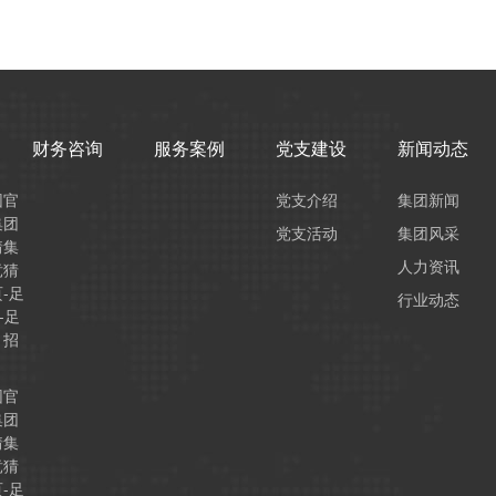
财务咨询
服务案例
党支建设
新闻动态
团官
党支介绍
集团新闻
集团
党支活动
集团风采
猜集
人力资讯
竞猜
-足
行业动态
-足
 招
团官
集团
猜集
竞猜
-足