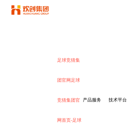
足球竞猜集团官网足球竞猜集团官网首
足球竞猜集
团官网足球
产品服务
技术平台
竞猜集团官
网首页-足球