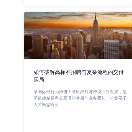
如何破解高标准招聘与复杂流程的交付
困局
某国际银行为推进大湾区战略与跨境业务发展，急
需组建精通粤英双语的客服与业务团队。行业要求
人才既需语言...