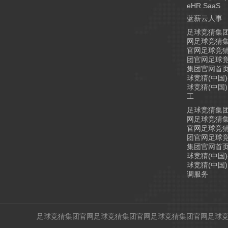
eHR SaaS
蓝薪云人事
足球竞猜集
网足球竞猜
官网足球竞
团官网足球
集团官网首页
球竞猜(中国)
球竞猜(中国)
工
足球竞猜集
网足球竞猜
官网足球竞
团官网足球
集团官网首页
球竞猜(中国)
球竞猜(中国)
调服务
足球竞猜集团官网足球竞猜集团官网足球竞猜集团官网足球竞猜