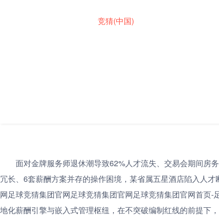
竞猜(中国)
所在行业：酒店行业
行业地位：历史悠久的五星级酒店
合作覆盖：广州
合作内容：全岗位劳务派遣
面对金牌服务师退休潮导致62%人才流失、交易会期间房务
冗长、6套薪酬方案并存的操作困境，某省属五星酒店陷入人才
网足球竞猜集团官网足球竞猜集团官网足球竞猜集团官网首页-足球
地化薪酬引擎与嵌入式管理枢纽，在不突破编制红线的前提下，