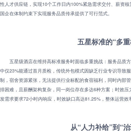
性人才供应链，实现10个工作日内100%紧急需求交付、薪资
国企在体制约束下实现服务品质传承提供了可行范式。
五星标准的“多重
五星级酒店在维持高标准服务时面临多重挑战：服务品质
中仅23%能通过首月质检，传统外包模式因缺乏行业专识导致
制，宿舍资源紧张，无法提供行业标配的食宿福利，同时内部管
排困难，且薪酬架构复杂，同一岗位存在多达6种方案；时效压
发需求要求72小时内响应，时效缺口高达81.25%，整体运营效
从“人力补给”到“治