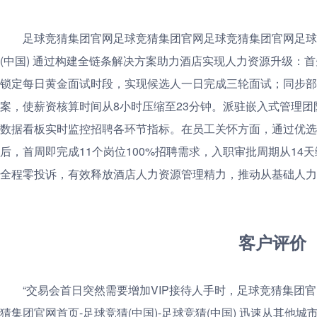
足球竞猜集团官网足球竞猜集团官网足球竞猜集团官网足球竞
(中国) 通过构建全链条解决方案助力酒店实现人力资源升级：
锁定每日黄金面试时段，实现候选人一日完成三轮面试；同步部
案，使薪资核算时间从8小时压缩至23分钟。派驻嵌入式管理
数据看板实时监控招聘各环节指标。在员工关怀方面，通过优选
后，首周即完成11个岗位100%招聘需求，入职审批周期从14
全程零投诉，有效释放酒店人力资源管理精力，推动从基础人力
客户评价
“交易会首日突然需要增加VIP接待人手时，足球竞猜集团
猜集团官网首页-足球竞猜(中国)-足球竞猜(中国) 迅速从其