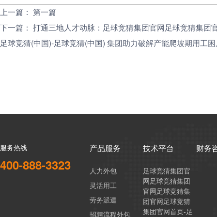
上一篇： 第一篇
下一篇：
打通三地人才动脉：足球竞猜集团官网足球竞猜集团官
足球竞猜(中国)-足球竞猜(中国) 集团助力破解产能爬坡期用工困
服务热线
产品服务
技术平台
财务
400-888-3323
人力外包
足球竞猜集团官
网足球竞猜集团
灵活用工
官网足球竞猜集
劳务派遣
团官网足球竞猜
集团官网首页-足
招聘流程外包