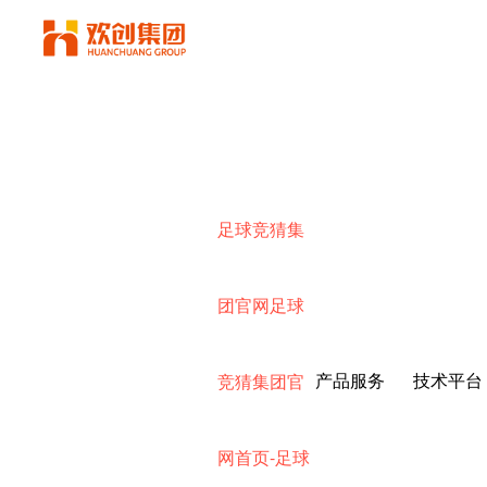
足球竞猜集团官网足球竞猜集团官网首页-
足球竞猜(中国)
足球竞猜集
团官网足球
在县域电商热土上构建人
力协作新生态
产品服务
技术平台
竞猜集团官
网首页-足球