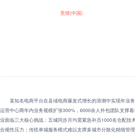
竞猜(中国)
所在行业：电子商务
公司规模：覆盖全球150多个国家和地区
合作覆盖：江门、清远、佛山、广州、肇庆，仓储物流线
合作内容：岗位外包
某知名电商平台在县域电商爆发式增长的浪潮中实现年业务
运营中心两年内业务规模扩张300%，6000余人外包团队支
业面临三大核心挑战：五城同步月均需紧急补员1000名仓配技
合规性压力；传统单城服务模式难以支撑多城市分散化精细管理