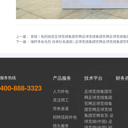
上一篇：
喜报！热烈祝贺足球竞猜集团官网足球竞猜集团官网足球竞猜集团官
下一篇：
缅怀革命先烈 传承红色基因 | 足球竞猜集团官网足球竞猜集团官
服务热线
产品服务
技术平台
财务
400-888-3323
人力外包
足球竞猜集团官
网足球竞猜集团
灵活用工
官网足球竞猜集
劳务派遣
团官网足球竞猜
集团官网首页-足
招聘流程外包
球竞猜(中国)-足
猎头服务
球竞猜(中国) 招