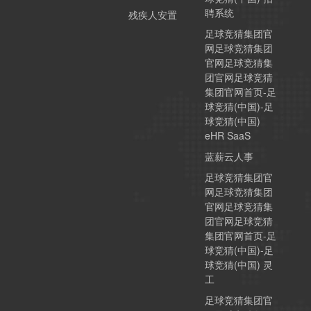
聘系统
残疾人安置
足球竞猜集团官
网足球竞猜集团
官网足球竞猜集
团官网足球竞猜
集团官网首页-足
球竞猜(中国)-足
球竞猜(中国)
eHR SaaS
蓝薪云人事
足球竞猜集团官
网足球竞猜集团
官网足球竞猜集
团官网足球竞猜
集团官网首页-足
球竞猜(中国)-足
球竞猜(中国) 灵
工
足球竞猜集团官