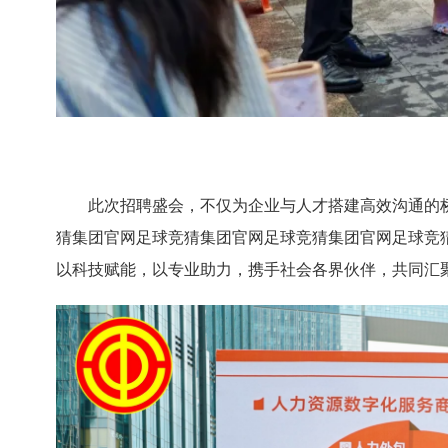
此次招聘盛会，不仅为企业与人才搭建高效沟通的
猜集团官网足球竞猜集团官网足球竞猜集团官网足球竞猜集
以科技赋能，以专业助力，携手社会各界伙伴，共同汇