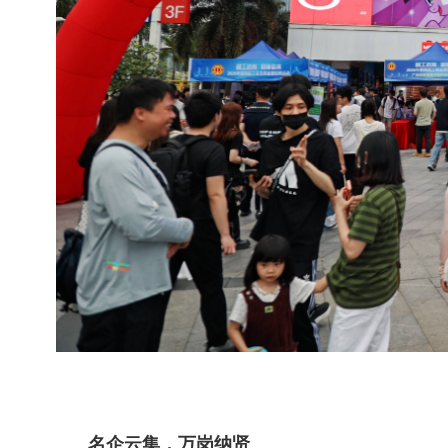
名企云集，万岗纳贤