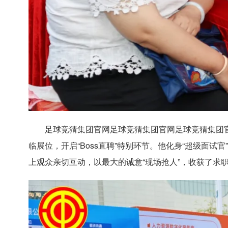
足球竞猜集团官网足球竞猜集团官网足球竞猜集团官网
临展位，开启“Boss直聘”特别环节。他化身“超级面
上观众亲切互动，以最大的诚意“现场抢人”，收获了求