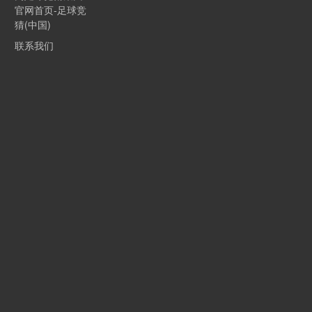
官网首页-足球竞
猜(中国)
联系我们