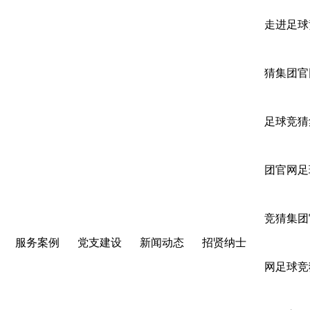
球竞猜(中国)
走进足球
猜集团官
足球竞猜
整合阶段的过渡价值
团官网足
竞猜集团
服务案例
党支建设
新闻动态
招贤纳士
网足球竞
结构往往发生剧烈变化。不同企业之间的制度差异、用工标准不