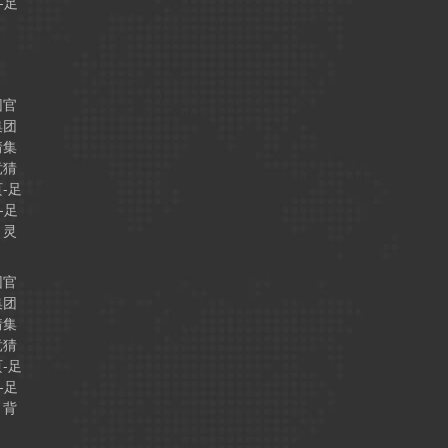
-足
团官
集团
猜集
竞猜
-足
-足
 灵
团官
集团
猜集
竞猜
-足
-足
 背