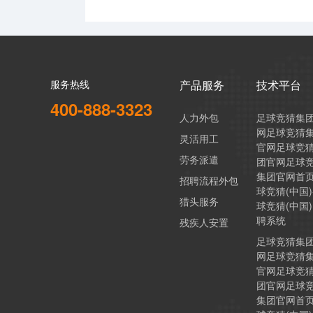
服务热线
产品服务
技术平台
400-888-3323
人力外包
足球竞猜集
网足球竞猜
灵活用工
官网足球竞
劳务派遣
团官网足球
集团官网首页
招聘流程外包
球竞猜(中国)
猎头服务
球竞猜(中国)
聘系统
残疾人安置
足球竞猜集
网足球竞猜
官网足球竞
团官网足球
集团官网首页