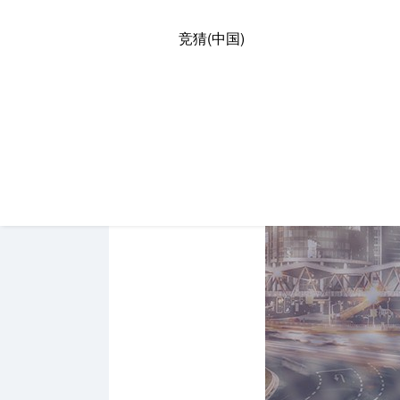
何在保持业务稳定的前提下完成人员
竞猜(中国)