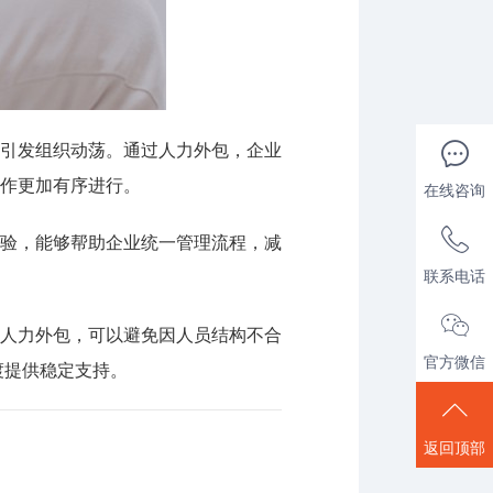
引发组织动荡。通过人力外包，企业
作更加有序进行。
在线咨询
验，能够帮助企业统一管理流程，减
联系电话
人力外包，可以避免因人员结构不合
官方微信
渡提供稳定支持。
返回顶部