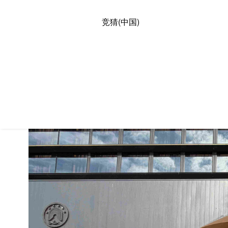
浏览： 3235
竞猜(中国)
为深入学习贯彻党的二十届四中全会精神，巩固拓展
官网足球竞猜集团官网首页-足球竞猜(中国)-足球竞猜
开展的主题党日活动。区属下各社会组织党组织党员、
匠的时代精神。