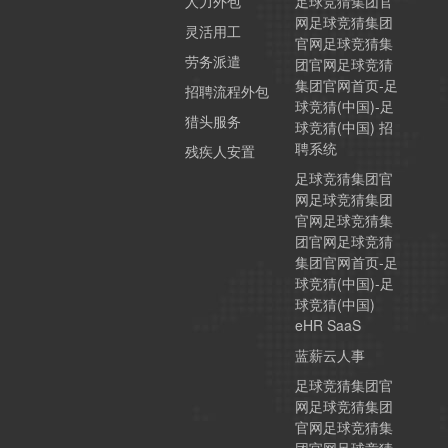
人力外包
足球竞猜集团官
网足球竞猜集团
灵活用工
官网足球竞猜集
劳务派遣
团官网足球竞猜
集团官网首页-足
招聘流程外包
球竞猜(中国)-足
猎头服务
球竞猜(中国) 招
聘系统
残疾人安置
足球竞猜集团官
网足球竞猜集团
官网足球竞猜集
团官网足球竞猜
集团官网首页-足
球竞猜(中国)-足
球竞猜(中国)
eHR SaaS
蓝薪云人事
足球竞猜集团官
网足球竞猜集团
官网足球竞猜集