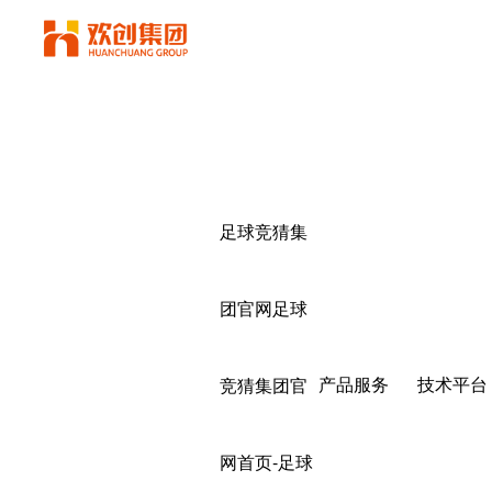
足球竞猜集团官网足球竞猜集团官网首页-
足球竞猜(中国)
足球竞猜集
【招标公告】足球竞猜集团官网足
团官网足球
首页-足球竞猜(中国)-足球竞猜(
产品服务
技术平台
竞猜集团官
时间：2024-11-14
浏览： 8316
网首页-足球