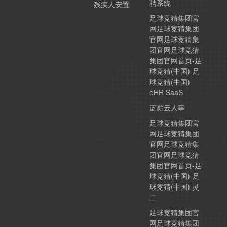
聘系统
残疾人安置
足球竞猜集团官
网足球竞猜集团
官网足球竞猜集
团官网足球竞猜
集团官网首页-足
球竞猜(中国)-足
球竞猜(中国)
eHR SaaS
蓝薪云人事
足球竞猜集团官
网足球竞猜集团
官网足球竞猜集
团官网足球竞猜
集团官网首页-足
球竞猜(中国)-足
球竞猜(中国) 灵
工
足球竞猜集团官
网足球竞猜集团