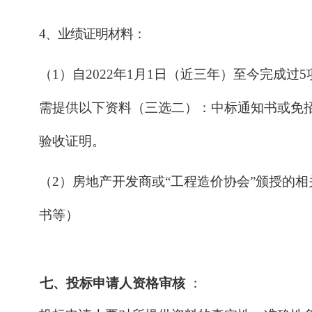
4、业绩证明材料：
（
1
）
自
202
2
年
1
月
1日（近三年）至今完成过
需
提供以下资料（三选二）：
中标通知书或免
验收证明。
（
2
）
房地产开发商或
“工程造价协会”颁授的
书等）
七
、投标申请人资格审核
：