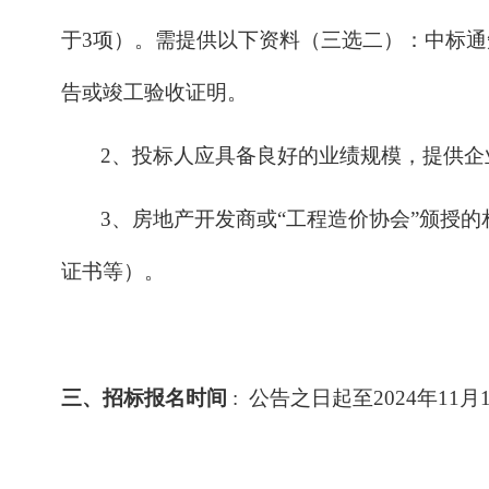
于
3
项）。需
提供以下资料（三选二）：
中标通
告或竣工验收证明。
2、投标人应具备良好的业绩规模，提供企
3、房地产开发商或“工程造价协会”颁授
证书等）。
三
、招标报名时间
:
公告之日起至
2024
年
11
月