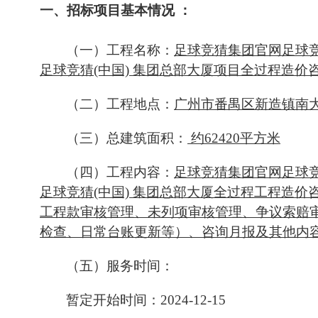
一、招标项目基本情况
：
（一）工程名称：
足球竞猜集团官网足球竞
足球竞猜(中国)
集团
总部
大厦
项目全过程造价
（二）工程地点：
广州市番禺区新造镇南
（三）总建筑面积：
约
62420平方米
（四）工程内容：
足球竞猜集团官网足球竞
足球竞猜(中国)
集团总部大厦
全过程工程造价
工程款审核管理、未列项审核管理、争议索赔
检查、日常台账更新等）、咨
询月报及其他内
（五）
服务时间：
暂定开始时间：
2024-12-1
5