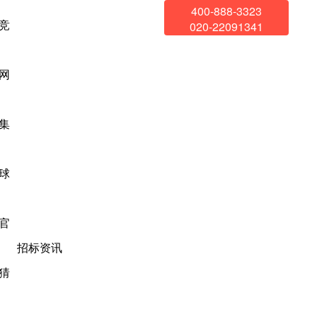
400-888-3323
竞
020-22091341
网
集
球
官
招标资讯
猜