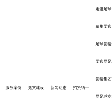
球竞猜(中国)
走进足球
猜集团官
足球竞猜
分钟掌握本周国内人力快讯
团官网足
竞猜集团
服务案例
党支建设
新闻动态
招贤纳士
网足球竞
职业标准实现动态优化