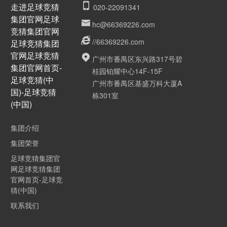
走进足球竞猜
020-22091341
集团官网足球
hc@66369226.com
竞猜集团官网
//66369226.com
足球竞猜集团
官网足球竞猜
广州市番禺区东兴路317号碧
集团官网首页-
桂园铂耀中心14F-15F
足球竞猜(中
广州市番禺区基盛万科大厦A
国)-足球竞猜
栋301室
(中国)
集团介绍
集团荣誉
足球竞猜集团官
网足球竞猜集团
官网首页-足球竞
猜(中国)
联系我们