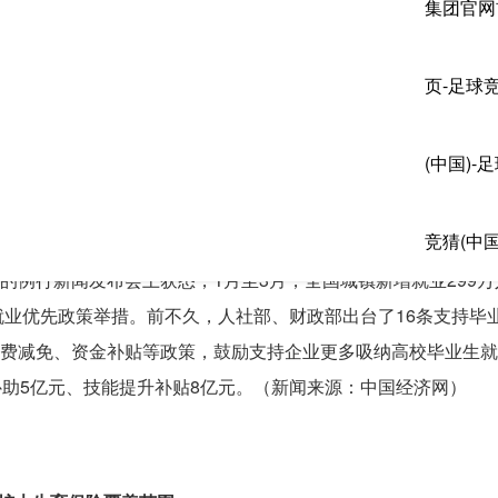
集团官网
例行新闻发布会。人力资源社会保障部职业能力建设司副司长翟
单独颁布的23个，与工业和信息化部、生态环境部、商务部等部
页-足球
(中国)-
三百万人
竞猜(中国
的例行新闻发布会上获悉，1月至3月，全国城镇新增就业299
实就业优先政策举措。前不久，人社部、财政部出台了16条支持
费减免、资金补贴等政策，鼓励支持企业更多吸纳高校毕业生就
补助5亿元、技能提升补贴8亿元。（新闻来源：中国经济网）