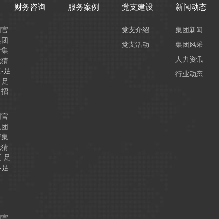
财务咨询
服务案例
党支建设
新闻动态
团官
党支介绍
集团新闻
集团
党支活动
集团风采
猜集
人力资讯
竞猜
-足
行业动态
-足
 招
团官
集团
猜集
竞猜
-足
-足
团官