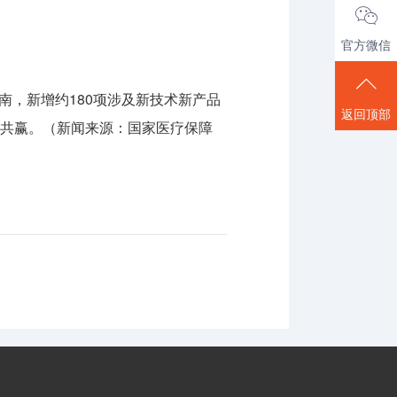
官方微信
南，新增约180项涉及新技术新产品
返回顶部
共赢。（新闻来源：国家医疗保障