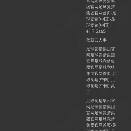
官网足球竞猜集
团官网足球竞猜
集团官网首页-足
球竞猜(中国)-足
球竞猜(中国)
eHR SaaS
蓝薪云人事
足球竞猜集团官
网足球竞猜集团
官网足球竞猜集
团官网足球竞猜
集团官网首页-足
球竞猜(中国)-足
球竞猜(中国) 灵
工
足球竞猜集团官
网足球竞猜集团
官网足球竞猜集
团官网足球竞猜
集团官网首页-足