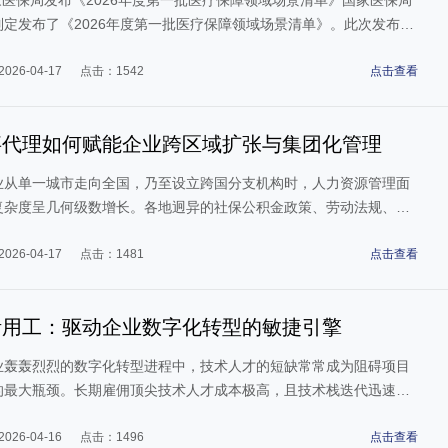
国家医保局发布《2026年度第一批医疗保障领域场景清单》国家医保局
制定发布了《2026年度第一批医疗保障领域场景清单》。此次发布的
紧紧围绕群众需求和医保改革需要，涵盖深化医保数据应用、提升医
务水平、发挥长护制度效能三方面13
026-04-17
点击：1542
点击查看
事代理如何赋能企业跨区域扩张与集团化管理
业从单一城市走向全国，乃至设立跨国分支机构时，人力资源管理面
复杂度呈几何级数增长。各地迥异的社保公积金政策、劳动法规、用
惯，成为横亘在集团化、标准化管理面前的现实壁垒。此时，与具备
服务网络的人事代理服务商合作，成为企业破解管
026-04-17
点击：1481
点击查看
活用工：驱动企业数字化转型的敏捷引擎
业轰轰烈烈的数字化转型进程中，技术人才的短缺常常成为阻碍项目
的最大瓶颈。长期雇佣顶尖技术人才成本极高，且技术栈迭代迅速，
需求也常随时间变化。此时，灵活用工模式便成为驱动企业数字化转
可或缺的敏捷引擎。数字转型项目，如ERP/C
026-04-16
点击：1496
点击查看