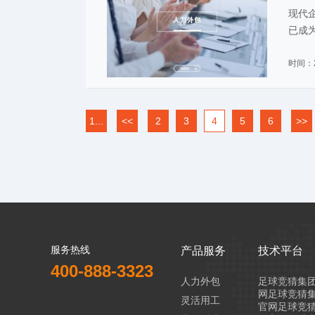
现代
已成
理结
作按
时间：2
1...
<<
2
3
4
5
6
>>
服务热线
产品服务
技术平台
400-888-3323
人力外包
足球竞猜集
网足球竞猜
灵活用工
官网足球竞