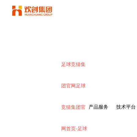
足球竞猜集团官网足球竞猜集团官网首
足球竞猜集
新闻动态
团官网足球
News Dynamic
产品服务
技术平台
竞猜集团官
全新人力资源咨询，权威政府政策，丰富
网首页-足球