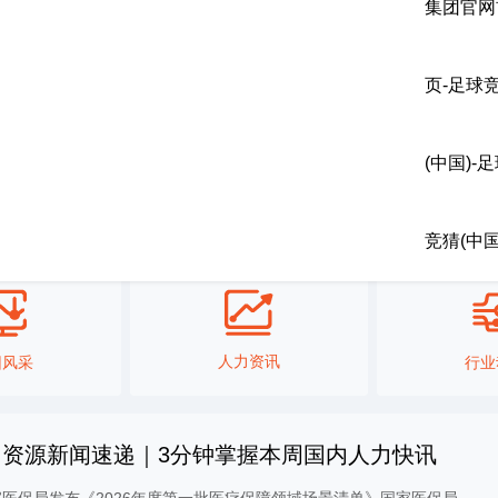
集团官网
页-足球
(中国)-
竞猜(中国
人力资讯
团风采
行业
力资源新闻速递｜3分钟掌握本周国内人力快讯