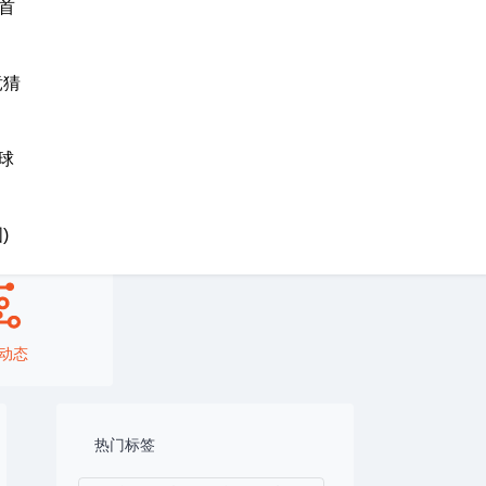
首
竞猜
足球
)
动态
热门标签