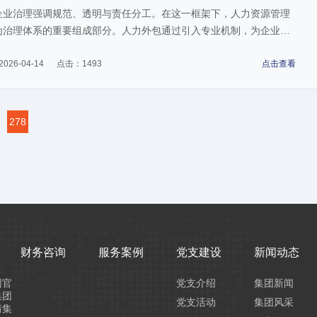
企业治理强调规范、透明与责任分工。在这一框架下，人力资源管理
为治理体系的重要组成部分。人力外包通过引入专业机制，为企业治
构提供制度化支持。首先，人力外包强化了流程规范性。所有用工操
照标准执行，减少人为随意性。规范流程不仅提升
026-04-14
点击：1493
点击查看
278
财务咨询
服务案例
党支建设
新闻动态
团官
党支介绍
集团新闻
集团
党支活动
集团风采
猜集