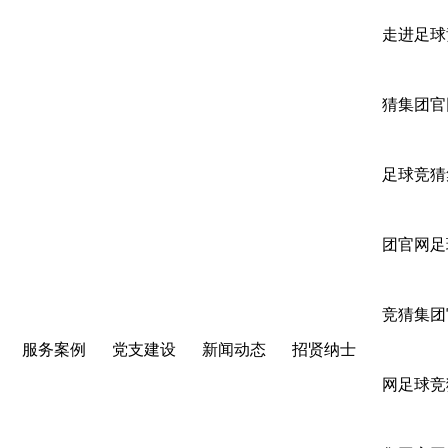
页-足球竞猜(中国)
走进足球
猜集团官
足球竞猜
团官网足
竞猜集团
服务案例
党支建设
新闻动态
招贤纳士
网足球竞
智慧用工方案