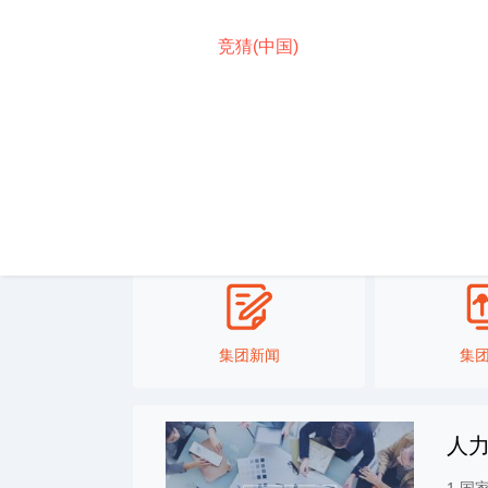
竞猜(中国)
集团新闻
集
人