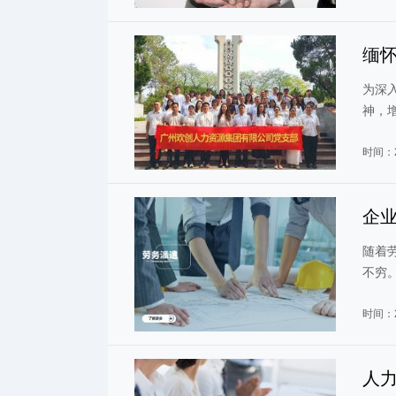
缅怀
球
为深
网首
神，增
积
先烈
球竞
时间：2
页-足
表
企
不
随着
不穷
要，
哪些
时间：2
人