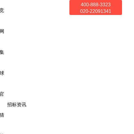
400-888-3323
竞
020-22091341
网
集
球
官
招标资讯
猜