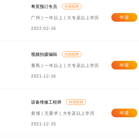
粤英预订专员
外部招聘
申请
广州 | 一年以上 | 大专及以上学历
2022-02-16
视频拍摄编辑
内部招聘
申请
番禺 | 一年以上 | 大专及以上学历
2021-12-16
设备维修工程师
外部招聘
申请
黄埔 | 无要求 | 大专及以上学历
2021-12-15